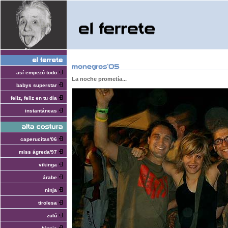
así empezó todo
La noche prometía...
babys superstar
feliz, feliz en tu día
instantáneas
caperucitas'06
miss ágreda'97
vikinga
árabe
ninja
tirolesa
zulú