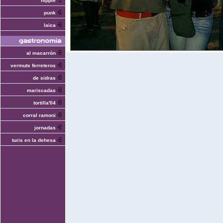
hippie
punk
laica
al macarrón
vermuts ferreteros
de sidras
mariscadas
tortilla'04
corral ramoni
jornadas
turis en la dehesa