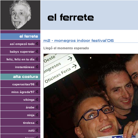
así empezó todo
Llegó el momento esperado
babys superstar
feliz, feliz en tu día
instantáneas
caperucitas'06
miss ágreda'97
vikinga
árabe
ninja
tirolesa
zulú