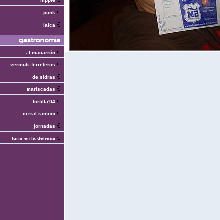
hippie
punk
laica
al macarrón
vermuts ferreteros
de sidras
mariscadas
tortilla'04
corral ramoni
jornadas
turis en la dehesa