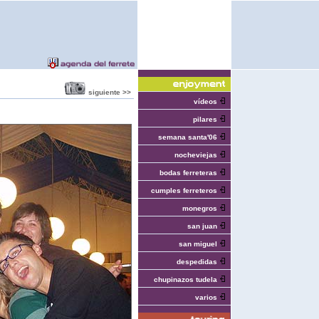
siguiente >>
vídeos
pilares
semana santa'06
nocheviejas
bodas ferreteras
cumples ferreteros
monegros
san juan
san miguel
despedidas
chupinazos tudela
varios