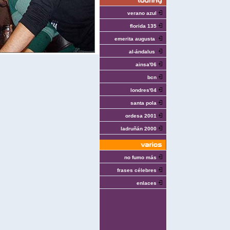
verano azul
florida 135
emerita augusta
al-ándalus
ainsa'06
bcn
londres'04
santa pola
ordesa 2001
ladruñán 2000
no fumo más
frases célebres
enlaces