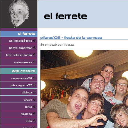
así empezó todo
Se empezó con fuerza
babys superstar
feliz, feliz en tu día
instantáneas
caperucitas'06
miss ágreda'97
vikinga
árabe
ninja
tirolesa
zulú