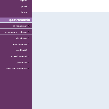
hippie
punk
laica
al macarrón
vermuts ferreteros
de sidras
mariscadas
tortilla'04
corral ramoni
jornadas
turis en la dehesa