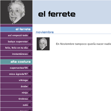
así empezó todo
babys superstar
En Noviembre tampoco quería nacer nadi
feliz, feliz en tu día
instantáneas
caperucitas'06
miss ágreda'97
vikinga
árabe
ninja
tirolesa
zulú