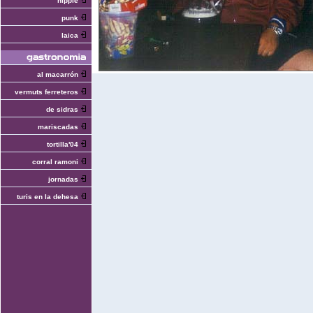
hippie
punk
laica
al macarrón
vermuts ferreteros
de sidras
mariscadas
tortilla'04
corral ramoni
jornadas
turis en la dehesa