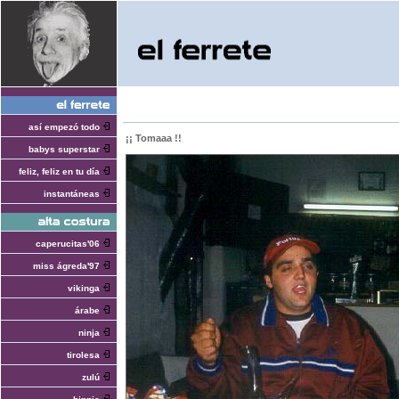
así empezó todo
¡¡ Tomaaa !!
babys superstar
feliz, feliz en tu día
instantáneas
caperucitas'06
miss ágreda'97
vikinga
árabe
ninja
tirolesa
zulú