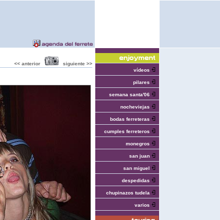
<< anterior
siguiente >>
vídeos
pilares
semana santa'06
nocheviejas
bodas ferreteras
cumples ferreteros
monegros
san juan
san miguel
despedidas
chupinazos tudela
varios