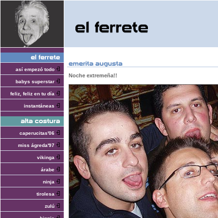
así empezó todo
Noche extremeña!!
babys superstar
feliz, feliz en tu día
instantáneas
caperucitas'06
miss ágreda'97
vikinga
árabe
ninja
tirolesa
zulú