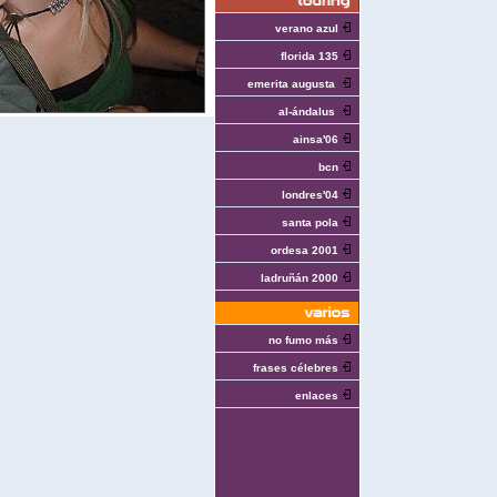
verano azul
florida 135
emerita augusta
al-ándalus
ainsa'06
bcn
londres'04
santa pola
ordesa 2001
ladruñán 2000
no fumo más
frases célebres
enlaces