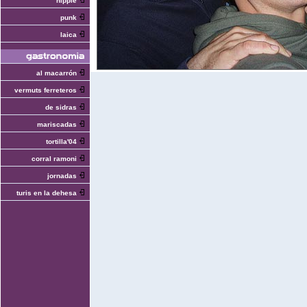
hippie
punk
laica
al macarrón
vermuts ferreteros
de sidras
mariscadas
tortilla'04
corral ramoni
jornadas
turis en la dehesa